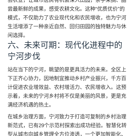
验农业，让城市居民有机会深入田园，亲手采摘、品
尝最新鲜的成果，感受农耕文化。这种“优质优价”的
模式，不仅助力了农业现代化和农民增收，也为宁河
生活增添了一种亲近自然、回归田园的独特魅力与休
闲选择。
六、未来可期：现代化进程中的
宁河步伐
站在当下的宁河，眺望的是更具活力的未来。全区上
下正齐心协力，因地制宜推动乡村产业振兴，千方百
计促进农业增效益、农村增活力、农民增收入。这预
示着，未来的宁河乡村将不仅是美丽的风景，更是充
满经济机遇的热土。
在城乡治理方面，宁河致力于打造可复制的乡村治理
新范式，已有29个示范村探索出成功经验。智慧化转
型从城市向城乡管理全方位渗透，一个更加智能化、