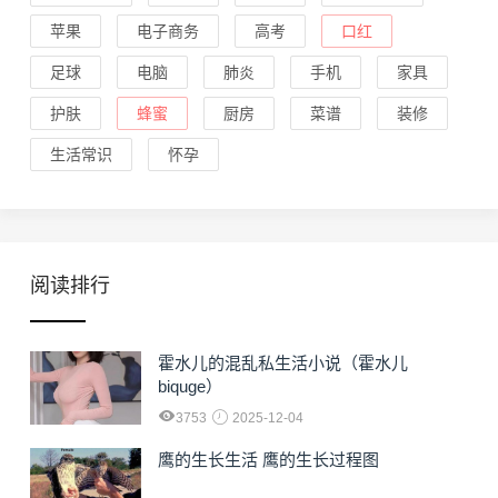
苹果
电子商务
高考
口红
足球
电脑
肺炎
手机
家具
护肤
蜂蜜
厨房
菜谱
装修
生活常识
怀孕
阅读排行
霍水儿的混乱私生活小说（霍水儿
biquge）
3753
2025-12-04
鹰的生长生活 鹰的生长过程图