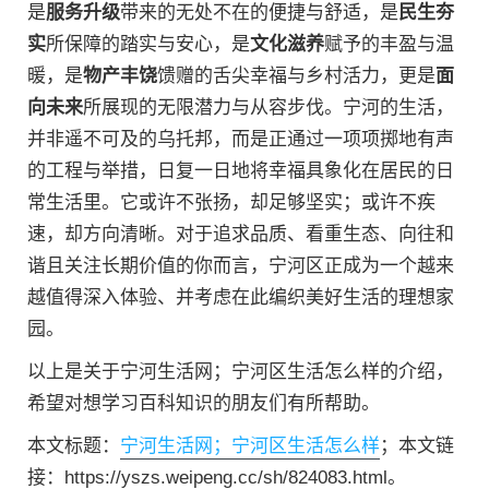
是
服务升级
带来的无处不在的便捷与舒适，是
民生夯
实
所保障的踏实与安心，是
文化滋养
赋予的丰盈与温
暖，是
物产丰饶
馈赠的舌尖幸福与乡村活力，更是
面
向未来
所展现的无限潜力与从容步伐。宁河的生活，
并非遥不可及的乌托邦，而是正通过一项项掷地有声
的工程与举措，日复一日地将幸福具象化在居民的日
常生活里。它或许不张扬，却足够坚实；或许不疾
速，却方向清晰。对于追求品质、看重生态、向往和
谐且关注长期价值的你而言，宁河区正成为一个越来
越值得深入体验、并考虑在此编织美好生活的理想家
园。
以上是关于宁河生活网；宁河区生活怎么样的介绍，
希望对想学习百科知识的朋友们有所帮助。
本文标题：
宁河生活网；宁河区生活怎么样
；本文链
接：https://yszs.weipeng.cc/sh/824083.html。