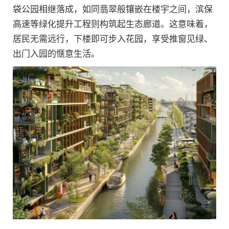
袋公园相继落成，如同翡翠般镶嵌在楼宇之间，滨保
高速等绿化提升工程则构筑起生态廊道。这意味着，
居民无需远行，下楼即可步入花园，享受推窗见绿、
出门入园的惬意生活。