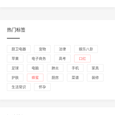
热门标签
厨卫电器
宠物
法律
娱乐八卦
苹果
电子商务
高考
口红
足球
电脑
肺炎
手机
家具
护肤
蜂蜜
厨房
菜谱
装修
生活常识
怀孕