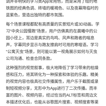
调并非明快的学习类App常用色，而是采用了纽约地
铁图的经典色调、砖墙的暖褐色、以及夜幕降临时的
蓝紫色，营造出独特的都市氛围。
每个场景课程都配有高质量的实景短片或3D动画。学
习“中央公园慢跑”场景，用户仿佛真的在晨曦中的公
园小径上，耳边是真实的鸟鸣、风声和跑者的喘息
声，字幕同步显示与跑友擦肩时可用的寒暄语。学习
“公寓灭虫”场景，则可能以第一视角展示如何与灭虫
公司沟通、检查合同条款。
这种强烈的视觉叙事，极大地降低了学习带来的枯燥
感和压力，将其转化为一种探索和体验的乐趣。精美
的视觉内容也极具社交传播属性，用户乐于截图或录
制短视频分享，无形中为App进行了二次传播。而丰
富的图片、视频内容，经过恰当的ALT标签和周边文
本描述优化后，也能从谷歌图片搜索、视频搜索等渠