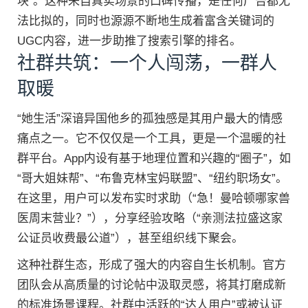
块”。这种来自真实场景的口碑传播，是任何广告都无
法比拟的，同时也源源不断地生成着富含关键词的
UGC内容，进一步助推了搜索引擎的排名。
社群共筑：一个人闯荡，一群人
取暖
“她生活”深谙异国他乡的孤独感是其用户最大的情感
痛点之一。它不仅仅是一个工具，更是一个温暖的社
群平台。App内设有基于地理位置和兴趣的“圈子”，如
“哥大姐妹帮”、“布鲁克林宝妈联盟”、“纽约职场女”。
在这里，用户可以发布实时求助（“急！曼哈顿哪家兽
医周末营业？”），分享经验攻略（“亲测法拉盛这家
公证员收费最公道”），甚至组织线下聚会。
这种社群生态，形成了强大的内容自生长机制。官方
团队会从高质量的讨论帖中汲取灵感，将其打磨成新
的标准场景课程。社群中活跃的“达人用户”或被认证