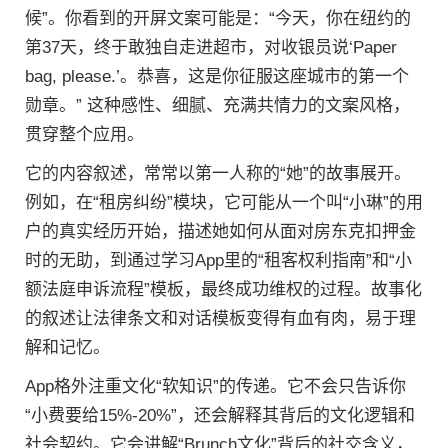
候”。你看到的开屏文案可能是：“今天，你在纽约的
第37天，终于敢独自走进超市，对收银员说‘Paper
bag, please.’。恭喜，这是你征服这座城市的第一个
勋章。” 这种感性、细腻、充满共情力的文案风格，
贯穿整个应用。
它的内容叙述，常常以第一人称的“她”的故事展开。
例如，在“租房纠纷”模块，它可能从一个叫“小琳”的用
户的真实经历开始，描述她如何从面对房东克扣押金
时的无助，到通过学习App里的“租客权利指南”和“小
额法庭申诉流程”模板，最终成功维权的过程。故事化
的叙述让法律条文和对话模板变得有血有肉，易于理
解和记忆。
App格外注重文化“软知识”的传递。它不会只告诉你
“小费要给15%-20%”，还会解释其背后的文化逻辑和
社会契约。它会讲解“Brunch文化”背后的社交含义，