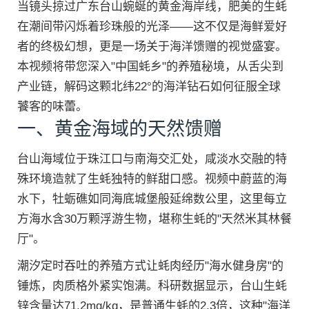
当镜头掠过广东台山蜿蜒的黄金海岸线，肥美的生蚝
在潮间带闪烁着珍珠般的光泽——这不仅是海鲜爱好
者的终极幻想，更是一场关于海洋馈赠的视觉盛宴。
本视频将带您深入"中国蚝乡"的养殖秘境，从舌尖到
产业链，解码这颗北纬22°的海洋钻石如何征服全球
饕客的味蕾。
一、黄金海域的天然馈赠
台山海域位于珠江口与南海交汇处，咸淡水交融的特
殊环境造就了生蚝独特的鲜甜口感。视频中蔚蓝的海
水下，牡蛎礁如同海底城堡般延绵数公里，这里每立
方海水含30万颗浮游生物，堪称生蚝的"天然米其林餐
厅"。
潮汐定时吞吐的养殖方式让蚝肉经历"海水健身房"的
锤炼，肉质格外紧实饱满。科研数据显示，台山生蚝
锌含量达71.2mg/kg，是普通生蚝的2.3倍，这种"海洋