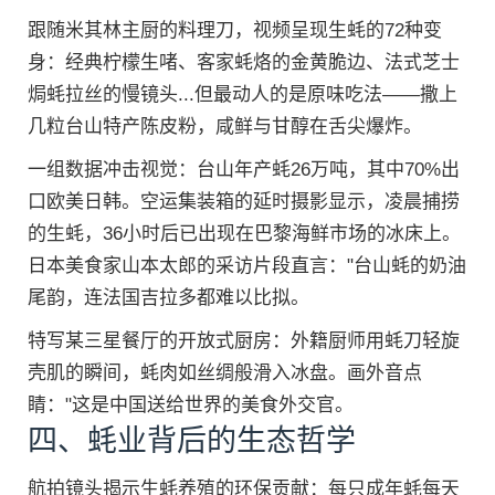
跟随米其林主厨的料理刀，视频呈现生蚝的72种变
身：经典柠檬生啫、客家蚝烙的金黄脆边、法式芝士
焗蚝拉丝的慢镜头...但最动人的是原味吃法——撒上
几粒台山特产陈皮粉，咸鲜与甘醇在舌尖爆炸。
一组数据冲击视觉：台山年产蚝26万吨，其中70%出
口欧美日韩。空运集装箱的延时摄影显示，凌晨捕捞
的生蚝，36小时后已出现在巴黎海鲜市场的冰床上。
日本美食家山本太郎的采访片段直言："台山蚝的奶油
尾韵，连法国吉拉多都难以比拟。
特写某三星餐厅的开放式厨房：外籍厨师用蚝刀轻旋
壳肌的瞬间，蚝肉如丝绸般滑入冰盘。画外音点
睛："这是中国送给世界的美食外交官。
四、蚝业背后的生态哲学
航拍镜头揭示生蚝养殖的环保贡献：每只成年蚝每天