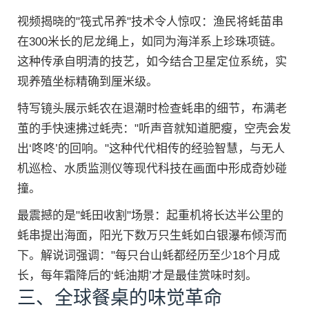
视频揭晓的"筏式吊养"技术令人惊叹：渔民将蚝苗串
在300米长的尼龙绳上，如同为海洋系上珍珠项链。
这种传承自明清的技艺，如今结合卫星定位系统，实
现养殖坐标精确到厘米级。
特写镜头展示蚝农在退潮时检查蚝串的细节，布满老
茧的手快速拂过蚝壳："听声音就知道肥瘦，空壳会发
出‘咚咚’的回响。"这种代代相传的经验智慧，与无人
机巡检、水质监测仪等现代科技在画面中形成奇妙碰
撞。
最震撼的是"蚝田收割"场景：起重机将长达半公里的
蚝串提出海面，阳光下数万只生蚝如白银瀑布倾泻而
下。解说词强调："每只台山蚝都经历至少18个月成
长，每年霜降后的‘蚝油期’才是最佳赏味时刻。
三、全球餐桌的味觉革命