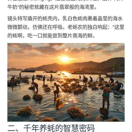
牛奶"的秘密就藏在这片翡翠般的海湾里。
镜头特写撬开的蚝壳内，乳白色蚝肉裹着晶莹的海水
微微颤动，仿佛还在呼吸。老蚝农的独白响起："这里
的蚝啊，吃一口就能尝到整片南海的鲜。
二、千年养蚝的智慧密码