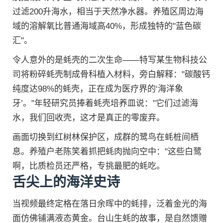
过滤200升海水，相当于天然净水器。养殖区周边海
域的溶解氧比普通海域高40%，形成独特的"蓝色碳
汇"。
令人意外的是蚝壳的二次生命——特写某生物科技公
司将粉碎蚝壳制成骨科植入材料，旁白解释："碳酸钙
纯度达98%的蚝壳，正在成为医疗界的‘海洋象
牙’。"年轻研究员捧着蚝壳培养皿说："它们过滤海
水，我们回收壳，这才是真正的零废弃。
画面切换到红树林保护区，成群的鹭鸟在蚝桩间栖
息。养殖户老陈笑着抓把蚝肉抛向空中："这些白鹭
啊，比质检员还严格，专挑最肥的蚝吃。
舌尖上的海洋史诗
当视频最终定格在落日余晖中的蚝排，泛着金光的海
面仿佛铺满液态黄金。台山生蚝的故事，是自然馈赠