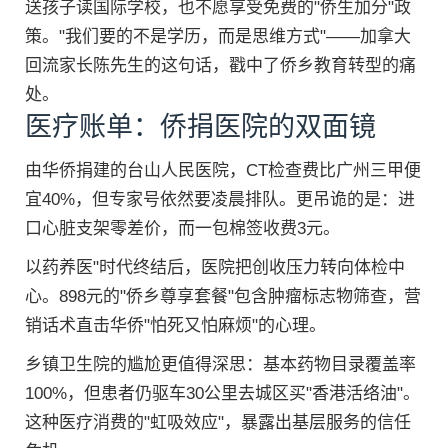
送孩子读国际学校，也不愿享受免费的"侨生加分"政
策。"我们要的不是学历，而是思维方式"——加拿大
回流家长陈先生的这句话，戳中了侨乡教育转型的痛
处。
医疗账单：侨捐医院的双面镜
由华侨捐建的台山人民医院，CT检查费比广州三甲便
宜40%，但专家号依然要凌晨排队。更吊诡的是：进
口心脏支架零差价，而一包棉签收费3元。
以药养医"时代终结后，医院把创收压力转向体检中
心。898元的"侨乡尊享套餐"包含肿瘤标志物筛查，营
销话术直击华侨"怕死又怕麻烦"的心理。
乡镇卫生院的尴尬更值得深思：基本药物目录覆盖率
100%，但患者仍驱车30公里去城区买"香港活络油"。
这种医疗消费的"虹吸效应"，暴露出基层服务的信任