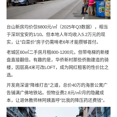
台山新房均价仅6800元/㎡（2025年Q3数据），相当
于深圳宝安的1/10。但本地人年均收入5.2万元的现
实，让"白菜价"房子仍需啃老6年才能攒够首付。
老城区60㎡二手房月租800-1200元，但带电梯的新楼
盘直接翻倍。有趣的是，华侨新村那些侨胞建造的骑
楼，因层高4米可改LOFT，成为网红租客的性价比之
选。
开发商深谙"降维打击"之道，总价40万的海景公寓广
告铺满广佛地铁站。但物业费2.8元/㎡/月的隐藏成
本，让退休教师林阿姨直呼"比我的降压药还费钱"。