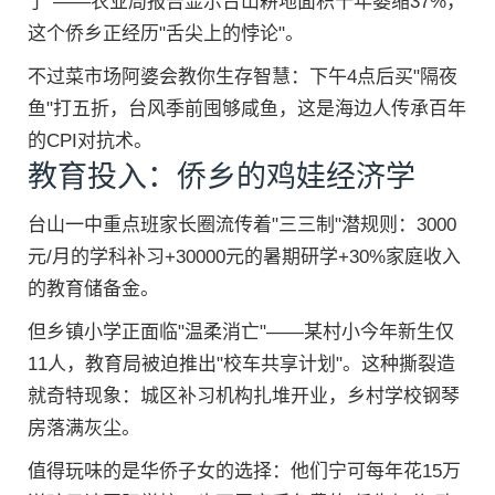
了"——农业局报告显示台山耕地面积十年萎缩37%，
这个侨乡正经历"舌尖上的悖论"。
不过菜市场阿婆会教你生存智慧：下午4点后买"隔夜
鱼"打五折，台风季前囤够咸鱼，这是海边人传承百年
的CPI对抗术。
教育投入：侨乡的鸡娃经济学
台山一中重点班家长圈流传着"三三制"潜规则：3000
元/月的学科补习+30000元的暑期研学+30%家庭收入
的教育储备金。
但乡镇小学正面临"温柔消亡"——某村小今年新生仅
11人，教育局被迫推出"校车共享计划"。这种撕裂造
就奇特现象：城区补习机构扎堆开业，乡村学校钢琴
房落满灰尘。
值得玩味的是华侨子女的选择：他们宁可每年花15万