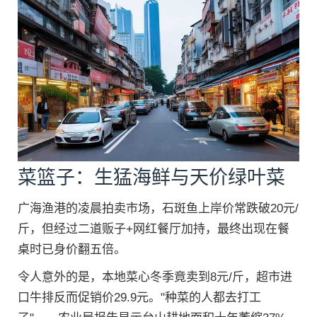
菜篮子：生猛海鲜与天价绿叶菜
广海渔港的凌晨拍卖市场，石斑鱼上岸价常跌破20元/
斤，但经过二道贩子+网红餐厅加持，最终出现在餐
桌时已身价翻五倍。
令人意外的是，本地菜心冬季竟卖到8元/斤，超市进
口牛排反而促销价29.9元。"种菜的人都去打工