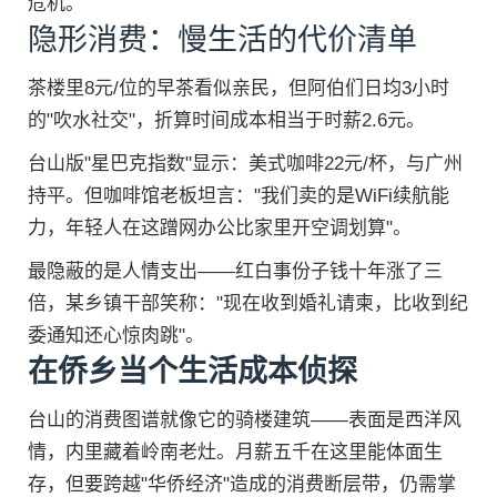
危机。
隐形消费：慢生活的代价清单
茶楼里8元/位的早茶看似亲民，但阿伯们日均3小时
的"吹水社交"，折算时间成本相当于时薪2.6元。
台山版"星巴克指数"显示：美式咖啡22元/杯，与广州
持平。但咖啡馆老板坦言："我们卖的是WiFi续航能
力，年轻人在这蹭网办公比家里开空调划算"。
最隐蔽的是人情支出——红白事份子钱十年涨了三
倍，某乡镇干部笑称："现在收到婚礼请柬，比收到纪
委通知还心惊肉跳"。
在侨乡当个生活成本侦探
台山的消费图谱就像它的骑楼建筑——表面是西洋风
情，内里藏着岭南老灶。月薪五千在这里能体面生
存，但要跨越"华侨经济"造成的消费断层带，仍需掌