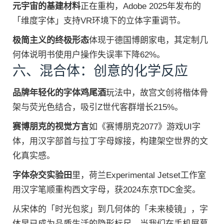
元宇宙的基建材料
正在重构，Adobe 2025年发布的
「维度字体」支持VR环境下的立体字重调节。
极简主义的终极形态
体现于德国博朗家电，其定制几
何体说明书使用户操作失误率下降62%。
六、混合体：创意的化学反应
品牌年轻化的字体鸡尾酒
玩法中，故宫文创将楷体骨
架与荧光色结合，吸引Z世代客群增长215%。
赛博朋克的视觉方言
如《赛博朋克2077》游戏UI字
体，用汉字部首与拉丁字母嫁接，构建架空世界的文
化真实感。
字体杂交实验田
里，荷兰Experimental Jetset工作室
用汉字笔顺重构西文字母，获2024东京TDC金奖。
从宋体的「时光包浆」到几何体的「未来棱镜」，字
体早已成为品质生活的隐形标尺。当我们在手机屏幕