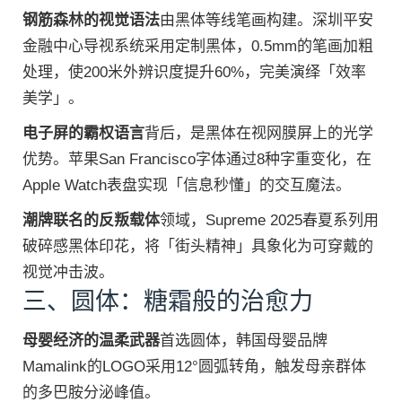
钢筋森林的视觉语法
由黑体等线笔画构建。深圳平安
金融中心导视系统采用定制黑体，0.5mm的笔画加粗
处理，使200米外辨识度提升60%，完美演绎「效率
美学」。
电子屏的霸权语言
背后，是黑体在视网膜屏上的光学
优势。苹果San Francisco字体通过8种字重变化，在
Apple Watch表盘实现「信息秒懂」的交互魔法。
潮牌联名的反叛载体
领域，Supreme 2025春夏系列用
破碎感黑体印花，将「街头精神」具象化为可穿戴的
视觉冲击波。
三、圆体：糖霜般的治愈力
母婴经济的温柔武器
首选圆体，韩国母婴品牌
Mamalink的LOGO采用12°圆弧转角，触发母亲群体
的多巴胺分泌峰值。