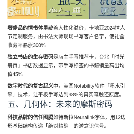
奢侈品的情书体
里藏着人性化溢价，卡地亚2024情人
节定制服务，由书法大师现场书写客户名字，使礼盒
收藏率暴涨300%。
独立书店的生存密码
是店主手写推荐卡，台北「时光
册页」书店数据显示，带手写标签的书籍销量高出均
值45%。
数字时代的复古起义
中，美国Notability软件「墨水引
擎」技术，让平板手写达到98%的真实笔触还原度。
五、几何体：未来的摩斯密码
科技品牌的信任图腾
如特斯拉Neuralink字体，用12边
形基础结构传递「绝对精确」的潜意识信号。