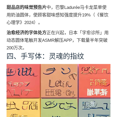
甜品店的味觉预告片
中，巴黎Ladurée马卡龙菜单使
用奶油圆体，使顾客甜味感知强度提升19%（《餐饮
心理学》2024）。
治愈经济的字体处方
正在兴起，日本「字愈诊所」用
动态圆体笔触开发ASMR解压APP，下载量半年突破
200万次。
四、手写体：灵魂的指纹