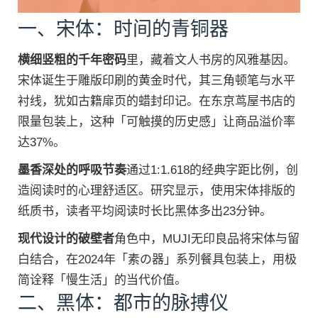
一、宋体：时间的青铜器
横细竖粗的千年密码
里，藏着文人书房的风雅基因。
宋体诞生于雕版印刷的黄金时代，其三角顿笔与水平
衬线，犹如古籍扉页的蜡封印记。在东京茑屋书店的
限量包装上，这种「可触摸的历史感」让商品溢价率
达37%。
墨香深处的呼吸节奏
通过1:1.618的经典字距比例，创
造阅读时的心理舒适区。研究显示，使用宋体排版的
纸质书，读者平均阅读时长比黑体多出23分钟。
现代设计的破壁者
角色中，MUJI无印良品将宋体与留
白结合，在2024年「素の器」系列餐具包装上，用极
简诠释「慢生活」的当代价值。
二、黑体：都市的脉搏仪