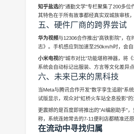
知乎盐选
的"通勤文学"专栏聚集了200
其特色在于所有故事都经真实双城族审核
五、硬件厂商的跨界尝试
华为视频
与12306合作推出"高铁影院"，
志》。手机感应到加速至250km/h时，
小米电视
的"城市对比"功能堪称神器，将
系统会自动标记出服装、方言等文化差异
六、未来已来的黑科技
当Meta与腾讯合作开发"数字孪生追剧"
试版显示，观众对"虹桥火车站全息投影"的
更震撼的是百度即将推出的"AI编剧助手"
称，系统连她常去的7-11便利店都精准还
在流动中寻找归属