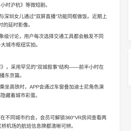
半小时沪杭》等微短剧。
与深圳女儿通过"双屏直播"功能同框做饭。近期上
换时的延时影像。
象级讨论，用户每次选择交通工具都会触发不同
各大城市枢纽实拍。
》，采用罕见的"双城叙事"结构——前半小时在
续播东京篇。
户乘坐高铁时，APP会通过车窗叠加迪士尼角色演
都隐藏着城市彩蛋。
在不同城市约会，会员可解锁360°VR房间查看两
虹桥机场的航班信息牌都清晰可辨。