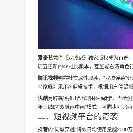
爱奇艺
凭借《双城记》独家版权成为首选，
周五更新的4K杜比版本，甚至能看清角色
腾讯视频
则靠社交属性取胜，"双城弹幕"
鸟家庭》采用AI剪辑技术，根据用户停留
优酷
另辟蹊径推出"地理围栏福利"，当检
年上线的"双城画中画"模式，可同步对比
二、短视频平台的奇袭
抖音
的"同城穿越"特效日均使用量超200