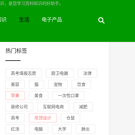
识，是您学习百科知识的好助手。
知识
生活
电子产品
热门标签
高考填报志愿
厨卫电器
法律
美容
猫
宠物
饮食
苹果
美食
一次性口罩
装修公司
互联网电商
减肥
高考
吊顶设计
仓鼠
红汤
电脑
大学
肺炎