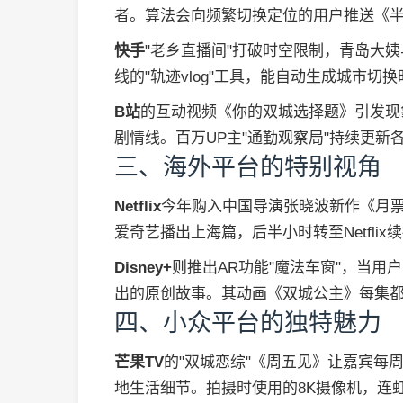
者。算法会向频繁切换定位的用户推送《
快手
"老乡直播间"打破时空限制，青岛大姨
线的"轨迹vlog"工具，能自动生成城市切
B站
的互动视频《你的双城选择题》引发现
剧情线。百万UP主"通勤观察局"持续更新
三、海外平台的特别视角
Netflix
今年购入中国导演张晓波新作《月票
爱奇艺播出上海篇，后半小时转至Netflix
Disney+
则推出AR功能"魔法车窗"，当用
出的原创故事。其动画《双城公主》每集
四、小众平台的独特魅力
芒果TV
的"双城恋综"《周五见》让嘉宾每周
地生活细节。拍摄时使用的8K摄像机，连