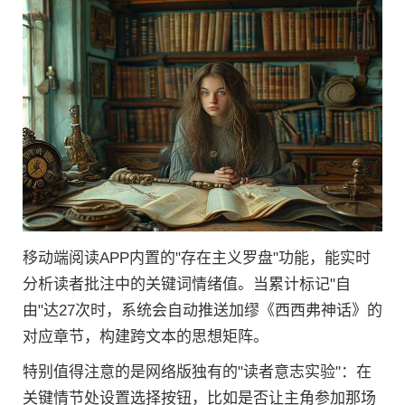
移动端阅读APP内置的"存在主义罗盘"功能，能实时
分析读者批注中的关键词情绪值。当累计标记"自
由"达27次时，系统会自动推送加缪《西西弗神话》的
对应章节，构建跨文本的思想矩阵。
特别值得注意的是网络版独有的"读者意志实验"：在
关键情节处设置选择按钮，比如是否让主角参加那场