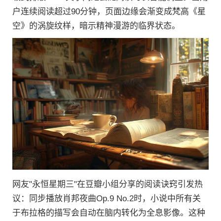
户连续阅读超过90分钟，页面边缘会渐变成梵高《星
空》的涡旋纹样，暗示精神漫游的临界状态。
网友"永恒星期三"在豆瓣小组分享的阅读诀窍引发热
议：同步播放肖邦夜曲Op.9 No.2时，小说中所有关
于布拉格的描写会自动在脑内转化为全息影像。这种