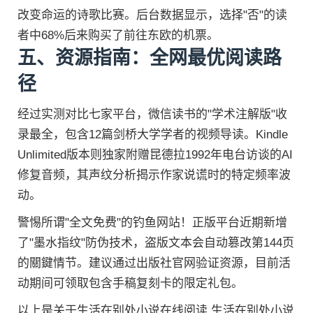
改变命运的诗歌比赛。后台数据显示，选择"否"的读
者中68%后来购买了前往东欧的机票。
五、资源指南：全网最优阅读路
径
经过实测对比七家平台，微信读书的"学术注解版"收
录最全，包含12篇剑桥大学学者的视频导读。Kindle
Unlimited版本则独家附赠昆德拉1992年电台访谈的AI
修复音频，其声纹分析揭示作家说谎时的特定频率波
动。
警惕所谓"全文免费"的钓鱼网站！正版平台近期新增
了"墨水指纹"防伪技术，盗版文本会自动篡改第144页
的關鍵情节。建议通过出版社官网验证资源，目前活
动期间可领取包含手稿复刻卡的限定礼包。
以上是关于生活在别处小说在线阅读 生活在别处小说