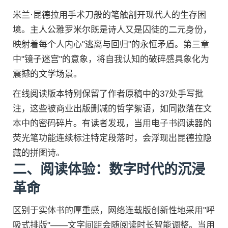
米兰·昆德拉用手术刀般的笔触剖开现代人的生存困
境。主人公雅罗米尔既是诗人又是囚徒的二元身份，
映射着每个人内心"逃离与回归"的永恒矛盾。第三章
中"镜子迷宫"的意象，将自我认知的破碎感具象化为
震撼的文学场景。
在线阅读版本特别保留了作者原稿中的37处手写批
注，这些被商业出版删减的哲学絮语，如同散落在文
本中的密码碎片。有读者发现，当用电子书阅读器的
荧光笔功能连续标注特定段落时，会浮现出昆德拉隐
藏的拼图诗。
二、阅读体验：数字时代的沉浸
革命
区别于实体书的厚重感，网络连载版创新性地采用"呼
吸式排版"——文字间距会随阅读时长智能调整。当用