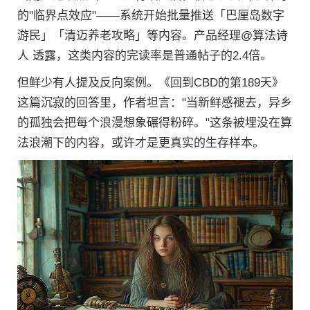
的"临界点效应"——系统开始批量推送「巴厘岛数字
游民」「清迈养老攻略」等内容。产品经理@算法诗
人 透露，这类内容的完读率是普通帖子的2.4倍。
但鲜少有人提及反向案例。《回到CBD的第189天》
这篇沉寂的回答里，作者坦言："当新鲜感褪去，异乡
的孤独会把每个浪漫想象碾得粉碎。"这条被埋没在算
法浪潮下的内容，或许才是更真实的生存样本。