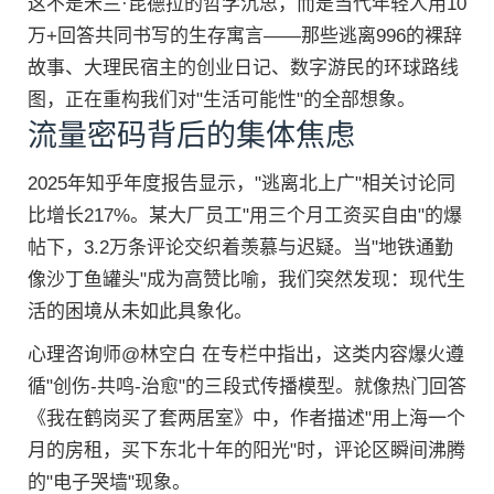
这不是米兰·昆德拉的哲学沉思，而是当代年轻人用10
万+回答共同书写的生存寓言——那些逃离996的裸辞
故事、大理民宿主的创业日记、数字游民的环球路线
图，正在重构我们对"生活可能性"的全部想象。
流量密码背后的集体焦虑
2025年知乎年度报告显示，"逃离北上广"相关讨论同
比增长217%。某大厂员工"用三个月工资买自由"的爆
帖下，3.2万条评论交织着羡慕与迟疑。当"地铁通勤
像沙丁鱼罐头"成为高赞比喻，我们突然发现：现代生
活的困境从未如此具象化。
心理咨询师@林空白 在专栏中指出，这类内容爆火遵
循"创伤-共鸣-治愈"的三段式传播模型。就像热门回答
《我在鹤岗买了套两居室》中，作者描述"用上海一个
月的房租，买下东北十年的阳光"时，评论区瞬间沸腾
的"电子哭墙"现象。