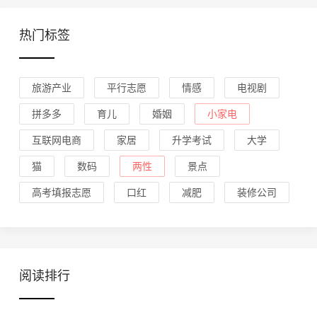
热门标签
旅游产业
平行志愿
情感
电视剧
拼多多
育儿
婚姻
小家电
互联网电商
家居
升学考试
大学
猫
数码
两性
景点
高考填报志愿
口红
减肥
装修公司
阅读排行