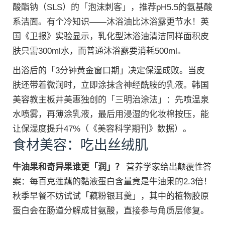
酸酯钠（SLS）的「泡沫刺客」，推荐pH5.5的氨基酸
系洁面。有个冷知识——沐浴油比沐浴露更节水！英
国《卫报》实验显示，乳化型沐浴油清洁同样面积皮
肤只需300ml水，而普通沐浴露要消耗500ml。
出浴后的「3分钟黄金窗口期」决定保湿成败。当皮
肤还带着微润时，立即涂抹含神经酰胺的乳液。韩国
美容教主板井美惠独创的「三明治涂法」：先喷温泉
水喷雾，再薄涂乳液，最后用浸湿的化妆棉按压，能
让保湿度提升47%（《美容科学期刊》数据）。
食材美容：吃出丝绒肌
牛油果和奇异果谁更「润」？
营养学家给出颠覆性答
案：每百克莲藕的黏液蛋白含量竟是牛油果的2.3倍！
秋季早餐不妨试试「藕粉银耳羹」，其中的植物胶原
蛋白会在肠道分解成甘氨酸，直接参与角质层修复。