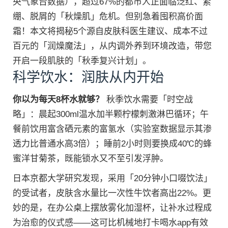
央气象台数据），超过67%的都市人正面临泛红、紧
绷、脱屑的「秋燥肌」危机。但别急着囤积高价面
霜！本文将揭秘5个源自皮肤科医生建议、成本不过
百元的「润燥魔法」，从内调外养到环境改造，带您
开启一段肌肤的「秋季复兴计划」。
科学饮水：润肤从内开始
你以为每天8杯水就够？
秋季饮水需要「时空战
略」：晨起300ml温水加半颗柠檬刺激淋巴循环；午
餐前饮用富含硒元素的富氢水（实验室数据显示其渗
透力比普通水高3倍）；睡前2小时则要换成40℃的蜂
蜜洋甘菊茶，既能锁水又不至引发浮肿。
日本京都大学研究发现，采用「20分钟小口啜饮法」
的受试者，皮肤含水量比一次性牛饮者高出22%。更
妙的是，在办公桌上摆放雾化加湿杯，让补水过程成
为治愈的仪式感——这可比机械地打卡喝水app有效