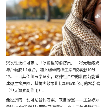
突发性泛红可求助「冰箱里的消防员」：将无糖酸奶
与芦荟胶1:1混合，加入碾碎的维生素E胶囊敷10分
钟。土耳其传统医学证实，这种组合中的乳酸菌能重
建微生物屏障，其抗炎效果堪比0.5%氢化可的松乳膏
（但无激素副作用）。
最经济的「创可贴替代方案」来自蜂蜜——注意必须
是Manuka指数15+的医疗级蜂蜜。新西兰怀卡托实验