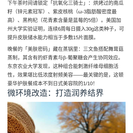
下午茶时间请锁定「抗氧化三骑士」：烘烤过的南瓜
籽（锌元素冠军）、紫皮核桃（ω-3脂肪酸密度最
高）、黑枸杞（花青素含量是蓝莓的5倍）。美国加
州大学实验证明，连续6周每日摄入30g这类种子，可
提升皮肤储水能力相当于多敷15片面膜。
晚餐的「美肤密码」藏在蒸锅里：三文鱼搭配舞茸菇
蒸制，其含有的虾青素与β-葡聚糖会产生协同效应。
东京农业大学发现，这种组合能刺激纤维母细胞活
性，效果堪比低浓度射频美容——最关键的是，这顿
豪华护肤餐成本不到日式美容院的1/10！
微环境改造：打造润养结界