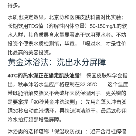
得多。
水质也决定效果。北京协和医院皮肤科曾对比实验：
长期饮用TDS值（溶解性固体总量）50-150mg/L的软
水人群，其角质层含水量显著高于饮用硬水者。不妨
投资个便携水质检测笔，毕竟，「喝对水」才是性价
比最高的美容投资。
黄金沐浴法：洗出水分屏障
40℃的热水澡正在偷走肌肤油脂！
德国皮肤科学会指
出，秋季沐浴水温应严格控制在32-35℃——这个温度
带既能溶解皮脂又不会破坏天然保湿因子。更关键的
是要掌握「90秒黄金冲洗法则」：先用莲蓬头冲击脚
踝30秒启动血液循环，再快速清洁躯干，最后20秒用
冷水拍打颈部增强屏障。
沐浴露的选择堪称「保湿攻防战」：避开含月桂醇硫