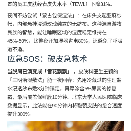
置的员工皮肤经表皮失水率（TEWL）下降31%。
夜间不妨尝试「蒙古包保湿法」：在床头支起亚麻纱
帐，内部悬挂浸透玫瑰纯露的无纺布。这种源自游牧
民族的智慧，能让睡眠区域的湿度稳定维持在
45%-50%，比整夜开加湿器省电80%，还避免了呼吸
道不适。
应急SOS：破皮急救术
当脱屑已演变成「雪花飘飘」
，皮肤科医生王颖的
「三明治湿敷法」能一夜回春：先用冷藏过的生理盐
水浸透纱布敷3分钟镇定，再厚涂含5%尿素的修复
霜，最后覆盖保鲜膜10分钟。北京大学人民医院临床
数据显示，此法能在90分钟内将皲裂皮肤的愈合速度
提升300%。