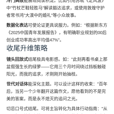
冷门典故
能展现阅读积淀。比如引用苏轼《定风波》
中"竹杖芒鞋轻胜马"解读豁达追求，或使用敦煌守护
者常书鸿"大漠中的婚礼"等小众故事。
数据化表达
可使论证更具说服力。例如："根据新东方
《2025中国青年发展报告》，有明确职业规划的00后
创业成功率高出平均值47%"。
收尾升维策略
镜头回放式
结尾极具电影感。如："此刻再看书桌上那
盆倔强生长的绿萝——它用三个月时间绕过挡板触碰
阳光，而我的追求，才刚刚开始抽枝。
世代对话体
能深化主题。可以设计这样的收束："百年
后，当另一个少年翻开这篇作文，愿他看到的不是完
美的答案，而是永不熄灭的追问之光。
切忌口号式结尾。可将主旨转化为具体行动指南："从