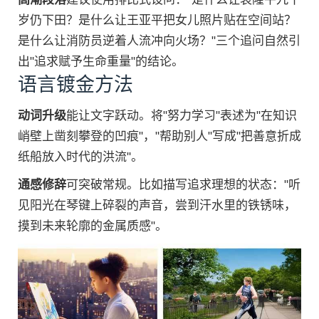
岁仍下田？是什么让王亚平把女儿照片贴在空间站？
是什么让消防员逆着人流冲向火场？"三个追问自然引
出"追求赋予生命重量"的结论。
语言镀金方法
动词升级
能让文字跃动。将"努力学习"表述为"在知识
峭壁上凿刻攀登的凹痕"，"帮助别人"写成"把善意折成
纸船放入时代的洪流"。
通感修辞
可突破常规。比如描写追求理想的状态："听
见阳光在琴键上碎裂的声音，尝到汗水里的铁锈味，
摸到未来轮廓的金属质感"。