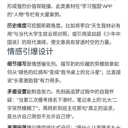
形成强烈价值观碰撞。此类素材在"学习强国"APP
的"人物"专栏有大量案例。
历史维度
可挖掘新颖角度。比如将李白"天生我材必有
用"与当代大学生就业观对照，或引用梁启超《少年中
国说》的现代演绎，使文章具有穿透时空的力量。
情感引爆设计
细节描写
是情感催化剂。描写奶奶珍藏的劳模勋章如
何从"褪色的红绸布"变成"我书桌上的北斗星"，比直接
说"长辈激励我"有力得多。
矛盾设置
能制造张力。先刻画追梦过程中的自我怀
疑："当第三次模考排名下滑时，笔记本上的'北大'二
字突然模糊了"，再转折到班主任那句"真正的追求，
是允许自己哭但不允许自己停"。
高潮段落
建议使用排比式设问："是什么让袁隆平九十