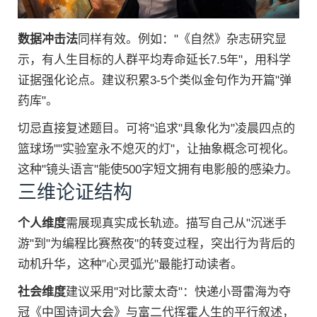
数据冲击法
同样有效。例如："《自然》杂志研究显
示，有人生目标的人群平均寿命延长7.5年"，用科学
证据强化论点。建议积累3-5个类似金句作为开篇"弹
药库"。
切忌直接复述题目。可将"追求"具象化为"凌晨四点的
篮球场""实验室永不熄灭的灯"，让抽象概念可视化。
这种"镜头语言"能使500字短文拥有电影般的感染力。
三维论证结构
个人维度
需展现真实成长轨迹。描写自己从"沉迷手
游"到"为编程比赛熬夜"的转变过程，突出行为背后的
动机升华，这种"心灵弧光"最能打动读者。
社会维度
建议采用"对比蒙太奇"：快递小哥雷海为夺
冠《中国诗词大会》与富二代挥霍人生的平行叙述，