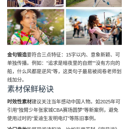
金句锻造
要符合三点特征：15字以内、意象新颖、可
单独传播。例如："追求是暗夜里的自燃""没有方向的
船，什么风都是逆风"等，这类句子最易被阅卷老师划
线加分。
素材保鲜秘诀
时效性素材
建议关注当年感动中国人物。如2025年可
引用"独臂少年张家城CBA赛场圆梦"等新案例，避免
使用过时的"爱迪生发明电灯"等陈旧事例。