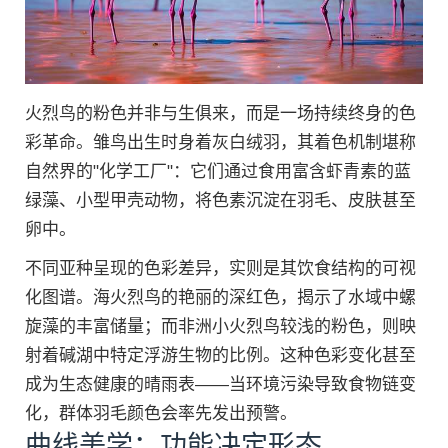
火烈鸟的粉色并非与生俱来，而是一场持续终身的色
彩革命。雏鸟出生时身着灰白绒羽，其着色机制堪称
自然界的"化学工厂"：它们通过食用富含虾青素的蓝
绿藻、小型甲壳动物，将色素沉淀在羽毛、皮肤甚至
卵中。
不同亚种呈现的色彩差异，实则是其饮食结构的可视
化图谱。海火烈鸟的艳丽的深红色，揭示了水域中螺
旋藻的丰富储量；而非洲小火烈鸟较浅的粉色，则映
射着碱湖中特定浮游生物的比例。这种色彩变化甚至
成为生态健康的晴雨表——当环境污染导致食物链变
化，群体羽毛颜色会率先发出预警。
曲线美学：功能决定形态