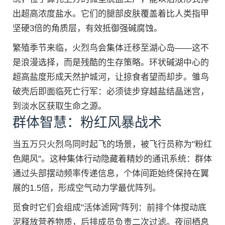
出超高浓度盐水。它们的腿部皮肤覆盖着比人类指甲
坚硬3倍的角质层，有效抵御强碱腐蚀。
繁殖季节来临，火烈鸟会集体迁移至湖心岛——这不
是浪漫选择，而是残酷的生存策略。环状碱湖中心的
超高盐度形成天然护城河，让掠食者望而却步。雏鸟
破壳后即面临死亡行军：必须徒步穿越盐结晶迷宫，
到淡水区获取生命之源。
群体智慧：粉红风暴战术
当五万只火烈鸟同时起飞的场景，被飞行员称为"粉红
色飓风"。这种集体行动隐藏着精妙的通讯系统：群体
通过头部摆动频率传递信息，个体间距始终保持在翼
展的1.5倍，形成空气动力学最优阵列。
觅食时它们会组成"活体滤网"阵列：前排个体搅动底
泥释放营养物质，后排成员负责二次过滤。夜间栖息