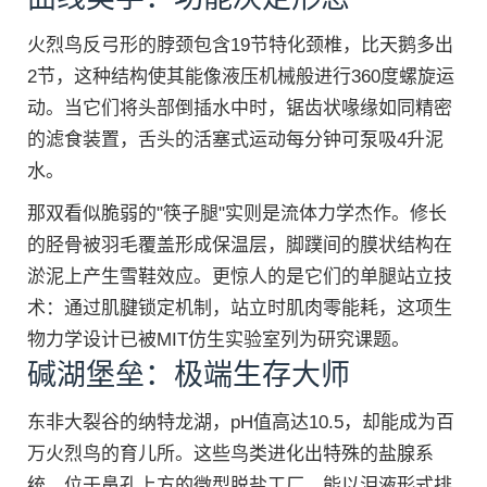
火烈鸟反弓形的脖颈包含19节特化颈椎，比天鹅多出
2节，这种结构使其能像液压机械般进行360度螺旋运
动。当它们将头部倒插水中时，锯齿状喙缘如同精密
的滤食装置，舌头的活塞式运动每分钟可泵吸4升泥
水。
那双看似脆弱的"筷子腿"实则是流体力学杰作。修长
的胫骨被羽毛覆盖形成保温层，脚蹼间的膜状结构在
淤泥上产生雪鞋效应。更惊人的是它们的单腿站立技
术：通过肌腱锁定机制，站立时肌肉零能耗，这项生
物力学设计已被MIT仿生实验室列为研究课题。
碱湖堡垒：极端生存大师
东非大裂谷的纳特龙湖，pH值高达10.5，却能成为百
万火烈鸟的育儿所。这些鸟类进化出特殊的盐腺系
统，位于鼻孔上方的微型脱盐工厂，能以泪液形式排