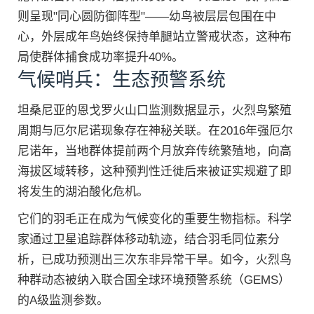
则呈现"同心圆防御阵型"——幼鸟被层层包围在中
心，外层成年鸟始终保持单腿站立警戒状态，这种布
局使群体捕食成功率提升40%。
气候哨兵：生态预警系统
坦桑尼亚的恩戈罗火山口监测数据显示，火烈鸟繁殖
周期与厄尔尼诺现象存在神秘关联。在2016年强厄尔
尼诺年，当地群体提前两个月放弃传统繁殖地，向高
海拔区域转移，这种预判性迁徙后来被证实规避了即
将发生的湖泊酸化危机。
它们的羽毛正在成为气候变化的重要生物指标。科学
家通过卫星追踪群体移动轨迹，结合羽毛同位素分
析，已成功预测出三次东非异常干旱。如今，火烈鸟
种群动态被纳入联合国全球环境预警系统（GEMS）
的A级监测参数。