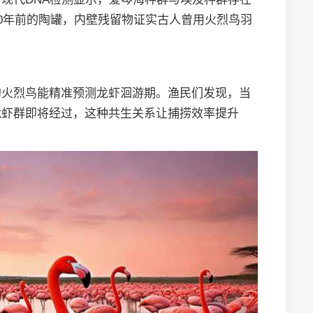
00年前的陶罐，内壁残留物证实古人曾用火烈鸟羽
的火烈鸟能精准预测龙虾洄游期。渔民们发现，当
龙虾群即将经过，这种共生关系让捕捞效率提升