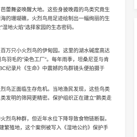
用芭蕾舞姿唤醒大地。这些身披晚霞的鸟类究竟生
到海的珊瑚礁，火烈鸟用足迹绘制出一幅绚丽的生
"湿地火焰"选择家园的生态密码。
是百万只小火烈鸟的伊甸园。这里的湖水碱度高达
火烈鸟羽毛的"染色工厂"。每年雨季，坦桑尼亚与肯
BC纪录片《生命》中震撼的鸟群镜头便拍摄于
火烈鸟正面临生存危机。当地渔民发现，这些鸟类
类发明的筛网更精密。保护组织正在建立"鹮类走
的火烈鸟种群，但近年水位下降导致食物链断裂。
重建繁殖地，这个案例被写入《湿地公约》保护手