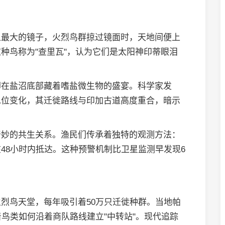
上最大的镜子，火烈鸟群掠过镜面时，天地间便上
种鸟称为"查里瓦"，认为它们是太阳神印蒂眼泪
却在盐沼底部藏着嗜盐微生物的盛宴。科学家发
水位变化，其迁徙路线与印加古道高度重合，暗示
奇妙的共生关系。渔民们传承着独特的观测方法：
48小时内抵达。这种预警机制比卫星监测早发现6
烈鸟天堂，每年吸引着50万只迁徙种群。当地帕
着鸟类如何沿着商队路线建立"中转站"。现代追踪