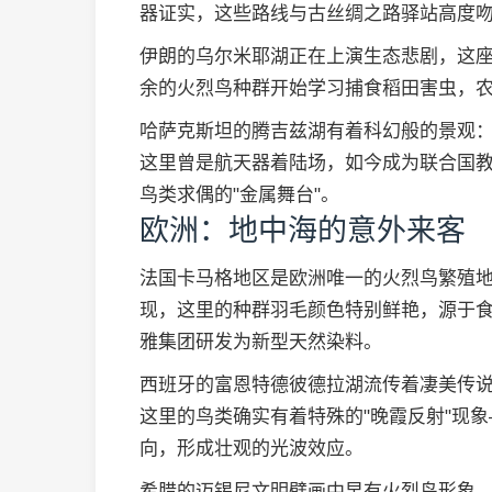
器证实，这些路线与古丝绸之路驿站高度
伊朗的乌尔米耶湖正在上演生态悲剧，这座
余的火烈鸟种群开始学习捕食稻田害虫，
哈萨克斯坦的腾吉兹湖有着科幻般的景观
这里曾是航天器着陆场，如今成为联合国
鸟类求偶的"金属舞台"。
欧洲：地中海的意外来客
法国卡马格地区是欧洲唯一的火烈鸟繁殖
现，这里的种群羽毛颜色特别鲜艳，源于
雅集团研发为新型天然染料。
西班牙的富恩特德彼德拉湖流传着凄美传
这里的鸟类确实有着特殊的"晚霞反射"现
向，形成壮观的光波效应。
希腊的迈锡尼文明壁画中早有火烈鸟形象，