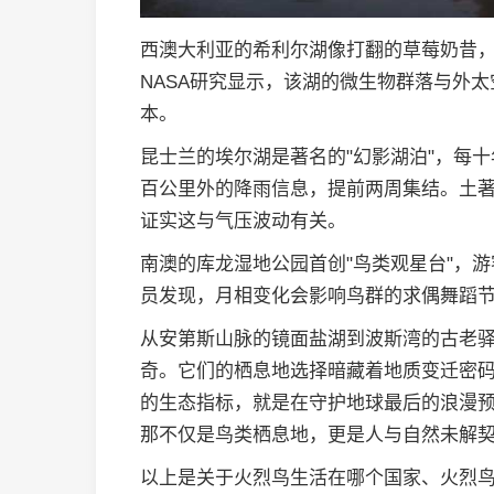
西澳大利亚的希利尔湖像打翻的草莓奶昔
NASA研究显示，该湖的微生物群落与外
本。
昆士兰的埃尔湖是著名的"幻影湖泊"，每
百公里外的降雨信息，提前两周集结。土著
证实这与气压波动有关。
南澳的库龙湿地公园首创"鸟类观星台"，
员发现，月相变化会影响鸟群的求偶舞蹈节
从安第斯山脉的镜面盐湖到波斯湾的古老
奇。它们的栖息地选择暗藏着地质变迁密
的生态指标，就是在守护地球最后的浪漫
那不仅是鸟类栖息地，更是人与自然未解
以上是关于火烈鸟生活在哪个国家、火烈