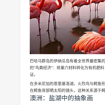
巴哈马群岛的伊纳瓜岛有着全世界最密集的
的"鸟粪经济"：将巢穴材料转化为有机肥
证。
在多米尼加的恩里基洛湖，火烈鸟与鳄鱼
在鳄鱼背部晒太阳的镜头，这种关系源于
澳洲：盐湖中的抽象画