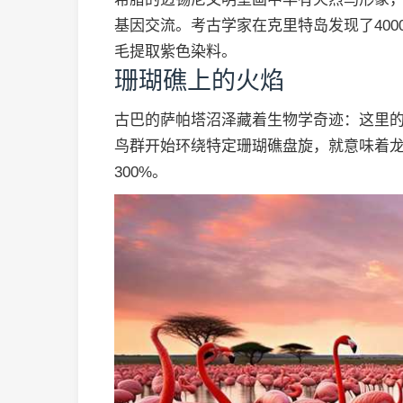
基因交流。考古学家在克里特岛发现了40
毛提取紫色染料。
珊瑚礁上的火焰
古巴的萨帕塔沼泽藏着生物学奇迹：这里
鸟群开始环绕特定珊瑚礁盘旋，就意味着
300%。