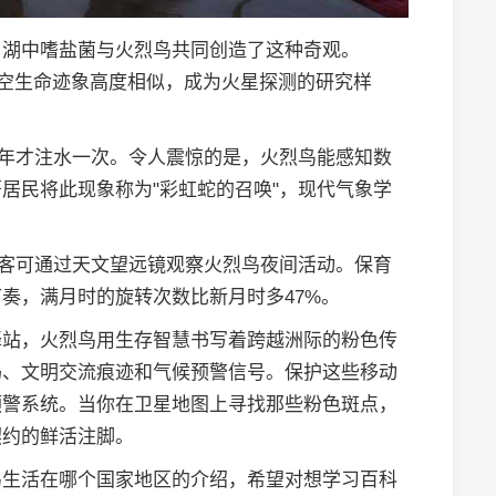
，湖中嗜盐菌与火烈鸟共同创造了这种奇观。
太空生命迹象高度相似，成为火星探测的研究样
十年才注水一次。令人震惊的是，火烈鸟能感知数
居民将此现象称为"彩虹蛇的召唤"，现代气象学
游客可通过天文望远镜观察火烈鸟夜间活动。保育
奏，满月时的旋转次数比新月时多47%。
驿站，火烈鸟用生存智慧书写着跨越洲际的粉色传
码、文明交流痕迹和气候预警信号。保护这些移动
预警系统。当你在卫星地图上寻找那些粉色斑点，
契约的鲜活注脚。
鸟生活在哪个国家地区的介绍，希望对想学习百科