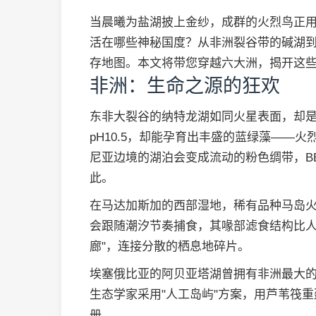
当晨曦为盐湖披上金纱，成群的火烈鸟正
活在哪些神秘国度？从非洲裂谷带的碱湖
存地图。本文将带您穿越六大洲，揭开这些
非洲：生命之源的狂欢
东非大裂谷的纳特龙湖如同火星表面，却
pH10.5，却能孕育出丰盛的蓝绿藻——
尼亚边境的湖泊会变成流动的粉色绸带，B
此。
在马达加斯加的西部湿地，稀有品种马岛
会跟随潮汐节奏捕食，其喙部滤食结构比人
廊"，连接分散的栖息地碎片。
埃塞俄比亚的阿贝亚塔湖曾拥有非洲最大
生态学家采用"人工岛屿"方案，用芦苇筏
册。