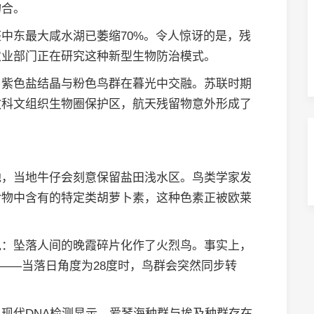
吻合。
中东最大咸水湖已萎缩70%。令人惊讶的是，残
农业部门正在研究这种新型生物防治模式。
：紫色盐结晶与粉色鸟群在暮光中交融。苏联时期
教科文组织生物圈保护区，航天残留物意外形成了
地，当地牛仔会刻意保留盐田浅水区。鸟类学家发
食物中含有的特定类胡萝卜素，这种色素正被欧莱
说：坠落人间的晚霞碎片化作了火烈鸟。事实上，
象——当落日角度为28度时，鸟群会突然同步转
现代DNA检测显示，爱琴海种群与埃及种群存在