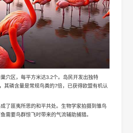
巢穴区，每平方米达3.2个。岛民开发出独特
料，其磷含量是常规鸟粪的7倍，已获得欧盟有机认
形成了匪夷所思的和平共处。生物学家拍摄到雏鸟
鳄鱼需要鸟群惊飞时带来的气流辅助捕猎。