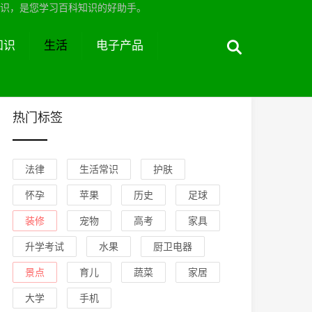
识，是您学习百科知识的好助手。
知识
生活
电子产品
热门标签
法律
生活常识
护肤
怀孕
苹果
历史
足球
装修
宠物
高考
家具
升学考试
水果
厨卫电器
景点
育儿
蔬菜
家居
大学
手机