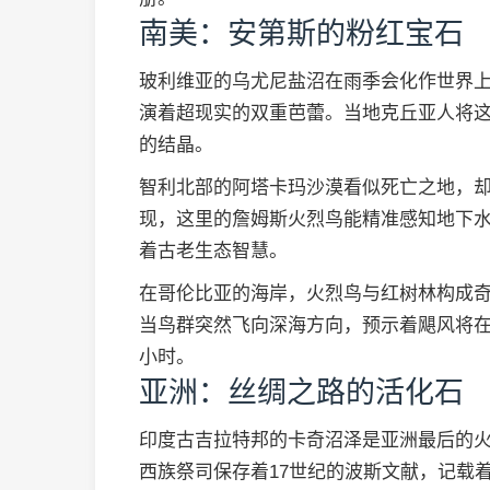
南美：安第斯的粉红宝石
玻利维亚的乌尤尼盐沼在雨季会化作世界
演着超现实的双重芭蕾。当地克丘亚人将这
的结晶。
智利北部的阿塔卡玛沙漠看似死亡之地，
现，这里的詹姆斯火烈鸟能精准感知地下
着古老生态智慧。
在哥伦比亚的海岸，火烈鸟与红树林构成
当鸟群突然飞向深海方向，预示着飓风将在
小时。
亚洲：丝绸之路的活化石
印度古吉拉特邦的卡奇沼泽是亚洲最后的火
西族祭司保存着17世纪的波斯文献，记载