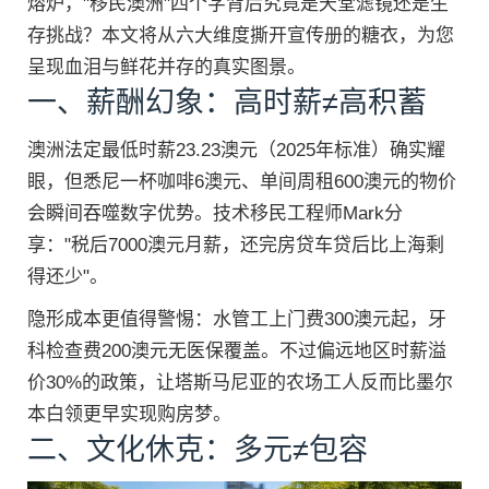
熔炉，"移民澳洲"四个字背后究竟是天堂滤镜还是生
存挑战？本文将从六大维度撕开宣传册的糖衣，为您
呈现血泪与鲜花并存的真实图景。
一、薪酬幻象：高时薪≠高积蓄
澳洲法定最低时薪23.23澳元（2025年标准）确实耀
眼，但悉尼一杯咖啡6澳元、单间周租600澳元的物价
会瞬间吞噬数字优势。技术移民工程师Mark分
享："税后7000澳元月薪，还完房贷车贷后比上海剩
得还少"。
隐形成本更值得警惕：水管工上门费300澳元起，牙
科检查费200澳元无医保覆盖。不过偏远地区时薪溢
价30%的政策，让塔斯马尼亚的农场工人反而比墨尔
本白领更早实现购房梦。
二、文化休克：多元≠包容