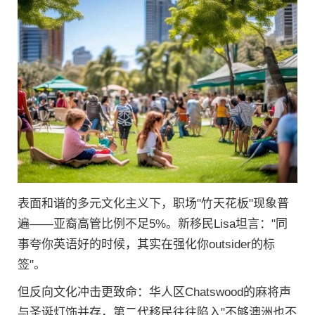
表面和谐的多元文化主义下，职场"竹天花板"现象普
遍——亚裔高管比例不足5%。新移民Lisa坦言："同
事夸你英语好的时候，其实在强化你outsider的标
签"。
但反向文化冲击更致命：华人区Chatswood的麻将声
与圣诞灯饰并存，第二代移民往往陷入"不够澳洲也不