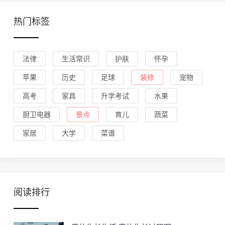
热门标签
法律
生活常识
护肤
怀孕
苹果
历史
足球
装修
宠物
高考
家具
升学考试
水果
厨卫电器
景点
育儿
蔬菜
家居
大学
菜谱
阅读排行