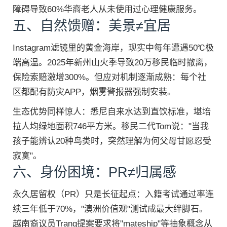
障碍导致60%华裔老人从未使用过心理健康服务。
五、自然馈赠：美景≠宜居
Instagram滤镜里的黄金海岸，现实中每年遭遇50℃极
端高温。2025年新州山火季导致20万移民临时撤离，
保险索赔激增300%。但应对机制逐渐成熟：每个社
区都配有防灾APP，烟雾警报器强制安装。
生态优势同样惊人：悉尼自来水达到直饮标准，堪培
拉人均绿地面积746平方米。移民二代Tom说："当我
孩子能辨认20种鸟类时，突然理解为何父母甘愿忍受
寂寞"。
六、身份困境：PR≠归属感
永久居留权（PR）只是长征起点：入籍考试通过率连
续三年低于70%，"澳洲价值观"测试成最大绊脚石。
越南裔议员Trang提案要求将"mateship"等抽象概念从