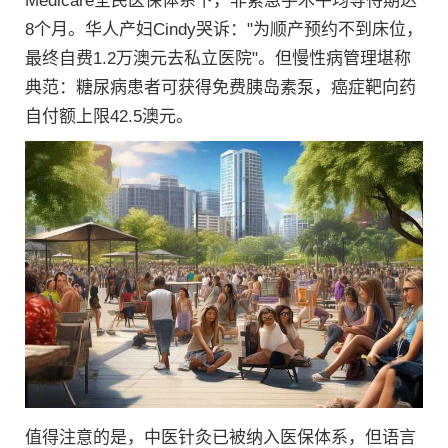
Medicare全民医保体系下，非紧急手术平均等待期达
8个月。华人产妇Cindy哭诉："为顺产预约不到床位，
最终自费1.2万澳元去私立医院"。但慢性病管理堪称
典范：糖尿病患者可获得免费胰岛素泵，癌症靶向药
自付额上限42.5澳元。
值得注意的是，中医针灸已被纳入医保体系，但语言