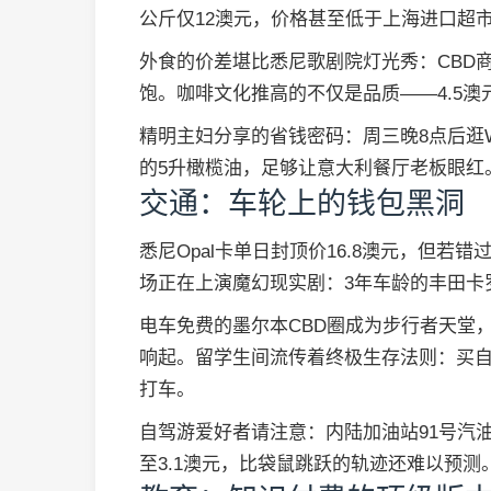
公斤仅12澳元，价格甚至低于上海进口超
外食的价差堪比悉尼歌剧院灯光秀：CBD商
饱。咖啡文化推高的不仅是品质——4.5澳元的F
精明主妇分享的省钱密码：周三晚8点后逛Wool
的5升橄榄油，足够让意大利餐厅老板眼红
交通：车轮上的钱包黑洞
悉尼Opal卡单日封顶价16.8澳元，但若
场正在上演魔幻现实剧：3年车龄的丰田卡
电车免费的墨尔本CBD圈成为步行者天堂
响起。留学生间流传着终极生存法则：买
打车。
自驾游爱好者请注意：内陆加油站91号汽油
至3.1澳元，比袋鼠跳跃的轨迹还难以预测