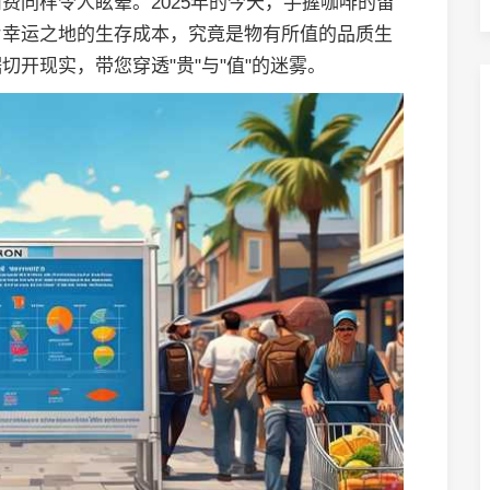
费同样令人眩晕。2025年的今天，手握咖啡的留
片幸运之地的生存成本，究竟是物有所值的品质生
开现实，带您穿透"贵"与"值"的迷雾。