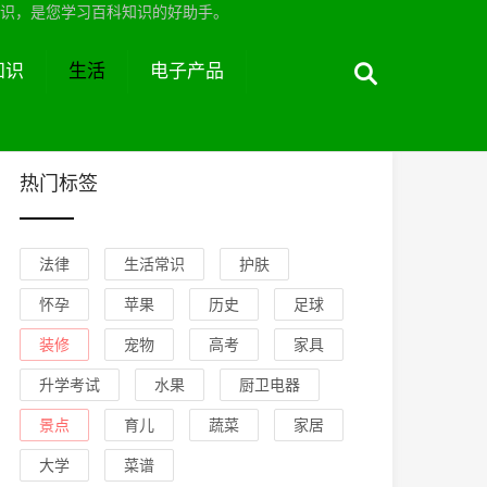
识，是您学习百科知识的好助手。
知识
生活
电子产品
热门标签
法律
生活常识
护肤
怀孕
苹果
历史
足球
装修
宠物
高考
家具
升学考试
水果
厨卫电器
景点
育儿
蔬菜
家居
大学
菜谱