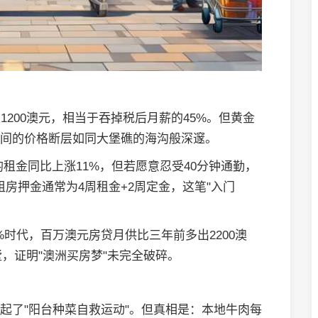
已突破1200澳元，相当于吞掉税后月薪的45%。但黄金
城市间的价格断层如同大堡礁的海沟般深邃。
均租金同比上涨11%，但若愿意忍受40分钟通勤，
醒：租房押金通常为4周租金+2周定金，这笔"入门
%时代，百万澳元房贷月供比三年前多出2200澳
，证明"澳洲买房梦"未完全破碎。
音掀起了"阳台种菜自救运动"。但真相是：本地牛肉每