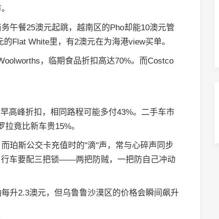
市。
务午餐25澳元起跳，越南区的Pho却能10澳元管
lat White里，有2澳元在为海港view买单。
worths，临期食品折扣高达70%。而Costco
。
错过早高峰折扣，相同路程可能多付43%。二手车市
罗拉竟比新车贵15%。
，而珀斯公交卡充值时的"滴"声，常与心碎声同步
自行车要配三把锁——两把防贼，一把防自己冲动
每升2.3澳元，但乌鲁鲁沙漠区的价格会瞬间飙升
。