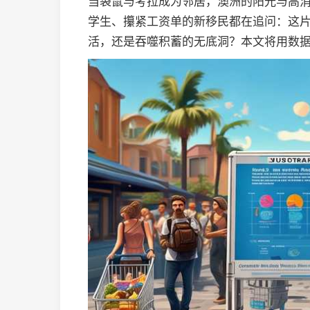
当袋鼠与考拉成为邻居，澳洲的阳光与高消
学生、攥紧工资单的新移民都在追问：这
活，还是吞噬积蓄的无底洞？本文将用数据切