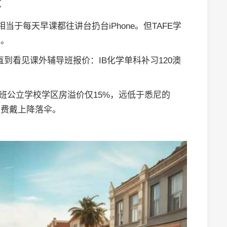
本
于每天早课都往讲台扔台iPhone。但TAFE学
费。
直到看见课外辅导班报价：IB化学单科补习120澳
班公立学校学区房溢价仅15%，远低于悉尼的
学费戴上降落伞。