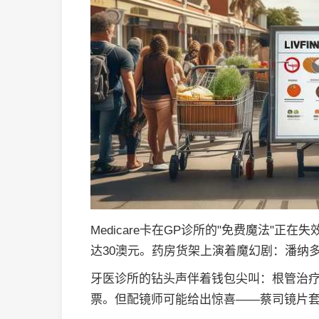
Medicare卡在GP诊所的"免费魔法"正
达30澳元。药房货架上演着魔幻剧：潘纳多
牙医诊所的钻头声伴着钱包尖叫：根管治疗
票。但配镜师可能给出惊喜——蔡司镜片套