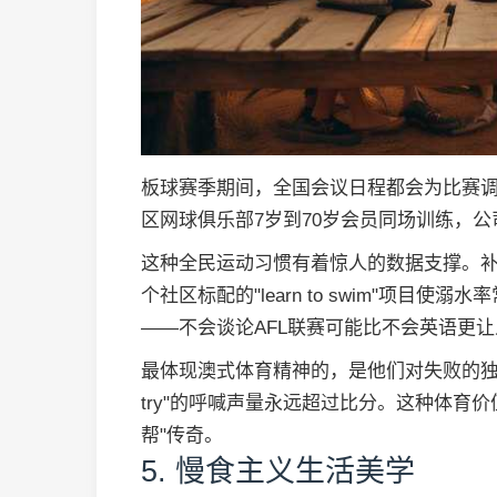
板球赛季期间，全国会议日程都会为比赛
区网球俱乐部7岁到70岁会员同场训练，
这种全民运动习惯有着惊人的数据支撑。补贴
个社区标配的"learn to swim"项
——不会谈论AFL联赛可能比不会英语更
最体现澳式体育精神的，是他们对失败的独特
try"的呼喊声量永远超过比分。这种体育
帮"传奇。
5. 慢食主义生活美学