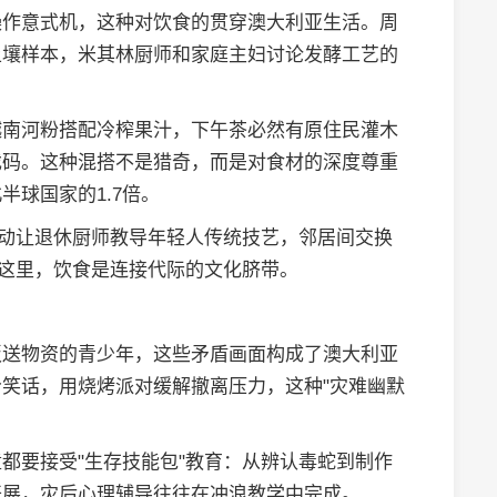
操作意式机，这种对饮食的贯穿澳大利亚生活。周
土壤样本，米其林厨师和家庭主妇讨论发酵工艺的
越南河粉搭配冷榨果汁，下午茶必然有原住民灌木
戏码。这种混搭不是猎奇，而是对食材的深度尊重
球国家的1.7倍。
运动让退休厨师教导年轻人传统技艺，邻居间交换
在这里，饮食是连接代际的文化脐带。
板送物资的青少年，这些矛盾画面构成了澳大利亚
笑话，用烧烤派对缓解撤离压力，这种"灾难幽默
都要接受"生存技能包"教育：从辨认毒蛇到制作
开展，灾后心理辅导往往在冲浪教学中完成。