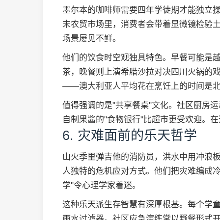
墨尔本的咖啡师需要四年学徒期才能独立
末农贸市场里，消费者会带着显微镜检验
场景屡见不鲜。
他们的饮食时空观独具特色。早餐可能是
茶，晚餐则上演希腊沙拉对决四川火锅的
——澳大利亚人平均花在烹饪上的时间是北半
值得强调的是"共享餐桌"文化。社区厨房
自制果酱的"食物银行"比超市更受欢迎。
6. 灾难面前的乐天哲学
山火季里弹吉他的消防员，洪水中用冲浪
人独特的危机应对方式。他们把灾难编成冷
学"令心理学家着迷。
这种乐天派生存智慧有深厚根基。每个学童
雨水过滤器。社区应急演练常以野餐形式