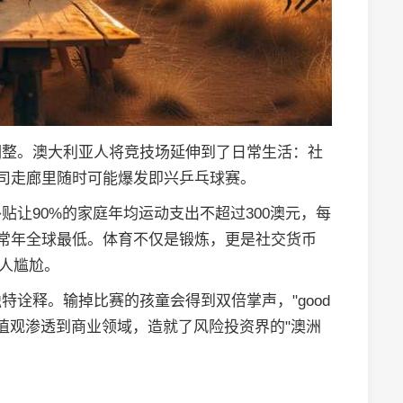
调整。澳大利亚人将竞技场延伸到了日常生活：社
公司走廊里随时可能爆发即兴乒乓球赛。
让90%的家庭年均运动支出不超过300澳元，每
目使溺水率常年全球最低。体育不仅是锻炼，更是社交货币
让人尴尬。
诠释。输掉比赛的孩童会得到双倍掌声，"good
价值观渗透到商业领域，造就了风险投资界的"澳洲