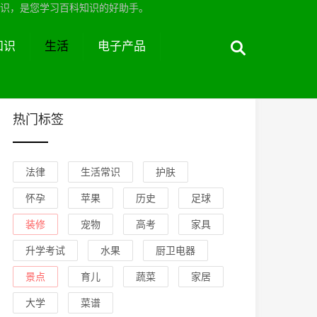
识，是您学习百科知识的好助手。
知识
生活
电子产品
热门标签
法律
生活常识
护肤
怀孕
苹果
历史
足球
装修
宠物
高考
家具
升学考试
水果
厨卫电器
景点
育儿
蔬菜
家居
大学
菜谱