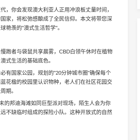
取代，你会发现澳大利亚人正用冲浪板丈量时间，
的国家，将松弛感酿成了全民信仰。本文将带您深
球艳羡的"澳式生活哲学"。
慢跑者与袋鼠共享晨雾，CBD白领午休时在植物
了澳式生活的基础底色。
内必有国家公园，规划的"20分钟城市圈"确保每个
满蓝花楹的校园里认识物种，老人们在社区花园交
全周期。
周末的邦迪海滩如同巨型派对现场，陌生人会为你
永远不缺临时组成的探险小队。这种开放式的自然
。