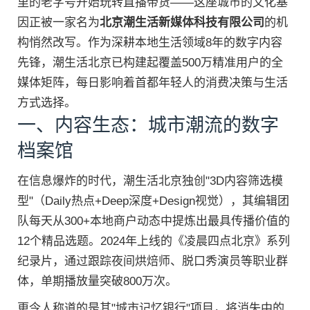
里的老字号开始玩转直播带货——这座城市的文化基
因正被一家名为
北京潮生活新媒体科技有限公司
的机
构悄然改写。作为深耕本地生活领域8年的数字内容
先锋，潮生活北京已构建起覆盖500万精准用户的全
媒体矩阵，每日影响着首都年轻人的消费决策与生活
方式选择。
一、内容生态：城市潮流的数字
档案馆
在信息爆炸的时代，潮生活北京独创"3D内容筛选模
型"（Daily热点+Deep深度+Design视觉），其编辑团
队每天从300+本地商户动态中提炼出最具传播价值的
12个精品选题。2024年上线的《凌晨四点北京》系列
纪录片，通过跟踪夜间烘焙师、脱口秀演员等职业群
体，单期播放量突破800万次。
更令人称道的是其"城市记忆银行"项目，将消失中的