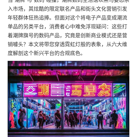
当"潮牌"与"数码"碰撞，潮牌数码生活馆以黑马姿态杀
入市场，其炫酷的限定联名产品和街头文化营销引发
年轻群体狂热追捧。但面对这个将电子产品变成潮流
单品的另类平台，消费者心中难免浮现疑问：这些打
着潮牌旗号的数码产品，究竟是创新商业模式还是营
销噱头？本文将带您穿透霓虹灯般的表象，从六大维
度解剖这个新兴平台的合规底色。