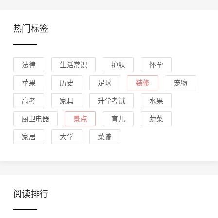
热门标签
法律
生活常识
护肤
怀孕
苹果
历史
足球
装修
宠物
高考
家具
升学考试
水果
厨卫电器
景点
育儿
蔬菜
家居
大学
菜谱
阅读排行