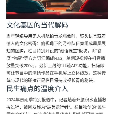
文化基因的当代解码
当年轻编导用无人机航拍青龙庙会时，镜头语言藏着
惊人的文化密码：俯视角下的游神队伍竟组成凤凰展
翅的图腾。栏目特别开设的"潮语课堂"板块，将"食
糜""物碗"等方言词汇编成Rap，单期短视频在抖音播
放量突破200万。最新上线的"非遗AR"功能，扫码即
可让节目中的潮绣作品在手机屏上立体绽放，这种传
统与现代的碰撞正是栏目保持收视长青的秘诀。
民生痛点的温度介入
2024年暴雨季特别报道中，记者趟着齐腰积水直播救
援过程，被网友称为"最美逆行者"。栏目独创的"民生