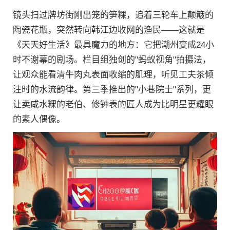
镜头扫过牌坊街刚出笼的笋粿，追着三轮车上颠簸的
陶瓷花瓶，突然转向韩江边收网的渔民——这就是
《天天好生活》最具魔力的地方：它把潮州变成24小
时不谢幕的剧场。栏目组独创的"蚂蚁视角"拍摄法，
让观众能看清牛肉丸表面收缩的肌理，听见工夫茶倾
注时的水流韵律。第三季推出的"小巷院士"系列，更
让卖咸水粿的老伯、修钟表的匠人成为比明星更耀眼
的素人偶像。