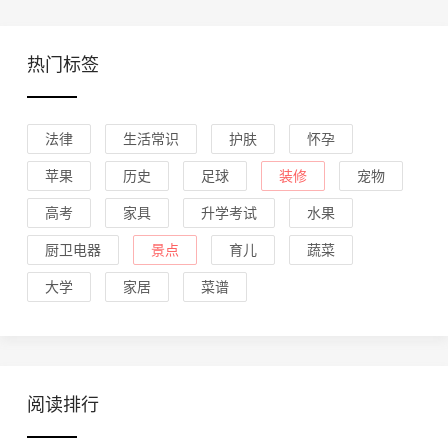
热门标签
法律
生活常识
护肤
怀孕
苹果
历史
足球
装修
宠物
高考
家具
升学考试
水果
厨卫电器
景点
育儿
蔬菜
大学
家居
菜谱
阅读排行