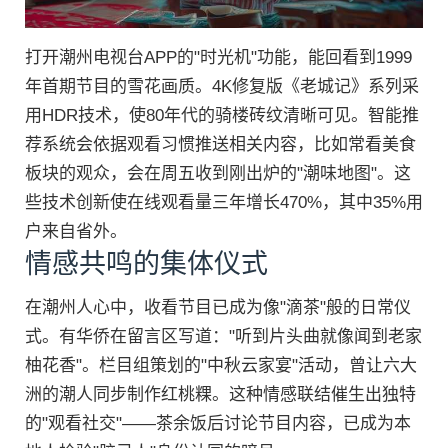
打开潮州电视台APP的"时光机"功能，能回看到1999
年首期节目的雪花画质。4K修复版《老城记》系列采
用HDR技术，使80年代的骑楼砖纹清晰可见。智能推
荐系统会依据观看习惯推送相关内容，比如常看美食
板块的观众，会在周五收到刚出炉的"潮味地图"。这
些技术创新使在线观看量三年增长470%，其中35%用
户来自省外。
情感共鸣的集体仪式
在潮州人心中，收看节目已成为像"滴茶"般的日常仪
式。有华侨在留言区写道："听到片头曲就像闻到老家
柚花香"。栏目组策划的"中秋云家宴"活动，曾让六大
洲的潮人同步制作红桃粿。这种情感联结催生出独特
的"观看社交"——茶余饭后讨论节目内容，已成为本