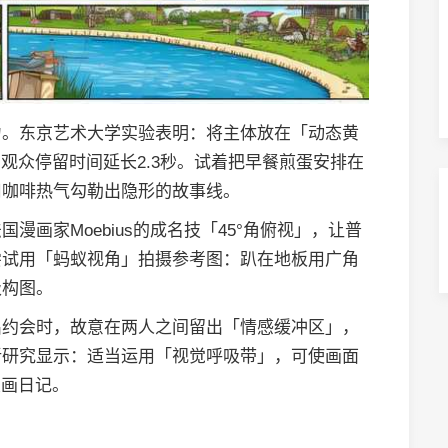
力。东京艺术大学实验表明：将主体放在「动态黄
观众停留时间延长2.3秒。试着把早餐煎蛋安排在
用咖啡热气勾勒出隐形的故事线。
漫画家Moebius的成名技「45°角俯视」，让普
尝试用「蚂蚁视角」拍摄参考图：趴在地板用广角
级构图。
侣约会时，故意在两人之间留出「情感缓冲区」，
新研究显示：适当运用「视觉呼吸带」，可使画面
漫画日记。