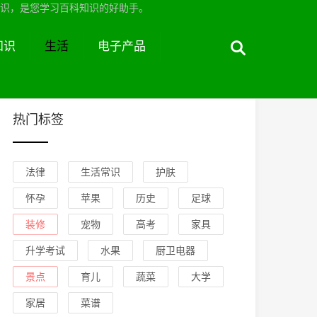
识，是您学习百科知识的好助手。
知识
生活
电子产品
热门标签
法律
生活常识
护肤
怀孕
苹果
历史
足球
装修
宠物
高考
家具
升学考试
水果
厨卫电器
景点
育儿
蔬菜
大学
家居
菜谱