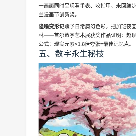
一画面同时呈现看手表、咬指甲、来回踱步
兰漫画节创新奖。
隐喻变形记
赋予日常魔幻色彩。把加班夜
林——首尔数字艺术展获奖作品证明：超现
公式：现实元素×1.8倍夸张=最佳记忆点。
五、数字永生秘技