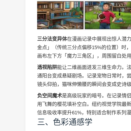
三分法变异体
在漫画记录中展现出惊人潜
金点」（传统三分点偏移15%的位置）时，
画布左下方「魔力三角区」，周围留白处
透视陷阱
能让二维画面迸发三维生命力。法国
通阳台变成悬疑剧场。记录宠物日常时，
镜头仰拍，猫咪伸懒腰的瞬间会变成史诗
负空间魔术
是高级玩家的暗号。在记录情
用飞舞的樱花填补空白。纽约视觉学院最
信息吸收率提升61%，特别适合制作系列
三、色彩通感学