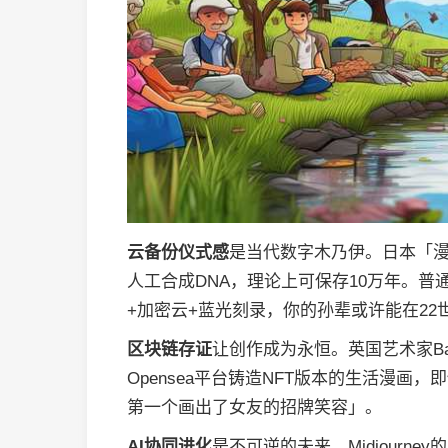
云备份仪式感
是当代数字木乃伊。日本「
人工合成DNA，理论上可保存10万年。普
+加密云+蓝光刻录，你的孙辈或许能在22
区块链存证
让创作成为永恒。英国艺术家Ba
Opensea平台铸造NFT版本的生活漫
第一个画出了女友的招牌笑容」。
AI协同进化
是不可逆的未来。Midjourne