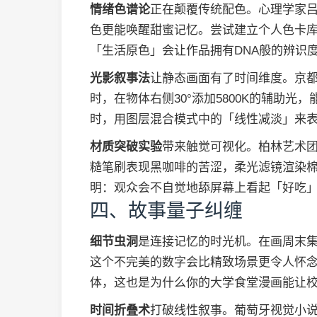
情绪色谱论
正在颠覆传统配色。心理学家吕
色更能唤醒甜蜜记忆。尝试建立个人色卡
「生活原色」会让作品拥有DNA般的辨识
光影叙事法
让静态画面有了时间维度。京都
时，在物体右侧30°添加5800K的辅助
时，用图层混合模式中的「线性减淡」来
材质突破实验
带来触觉可视化。柏林艺术团体Ta
糙笔刷表现黑咖啡的苦涩，柔光滤镜渲染棉
明：观众会不自觉地舔屏幕上看起「好吃
四、故事量子纠缠
细节虫洞
是连接记忆的时光机。在画周末集
这个不完美的数字会比精致场景更令人怀
体，这也是为什么你的大学食堂漫画能让
时间折叠术
打破线性叙事。葡萄牙视觉小说