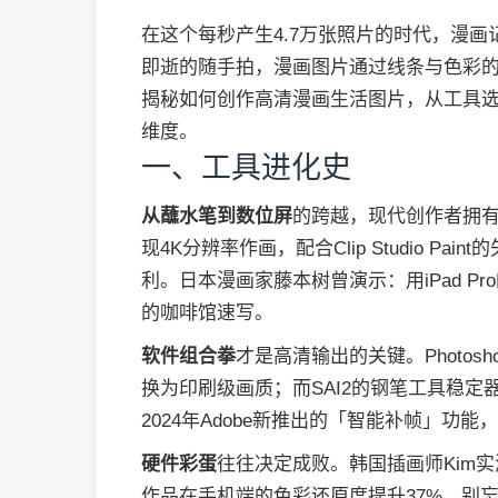
在这个每秒产生4.7万张照片的时代，漫
即逝的随手拍，漫画图片通过线条与色彩
揭秘如何创作高清漫画生活图片，从工具
维度。
一、工具进化史
从蘸水笔到数位屏
的跨越，现代创作者拥有前所
现4K分辨率作画，配合Clip Studio P
利。日本漫画家藤本树曾演示：用iPad Pro
的咖啡馆速写。
软件组合拳
才是高清输出的关键。Photos
换为印刷级画质；而SAI2的钢笔工具稳
2024年Adobe新推出的「智能补帧」
硬件彩蛋
往往决定成败。韩国插画师Kim实测
作品在手机端的色彩还原度提升37%。别