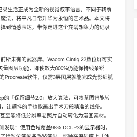
画记录生活正成为全新的视觉叙事语言。不同于转瞬
的魔法，将平凡日常升华为永恒的艺术品。本文将
选择到情感表达，带你走进这个充满想象力的记录
未有的武器库。Wacom Cintiq 22数位屏可实
aint的矢量图层功能，即使放大800%仍能保持线条锐
的Procreate软件，仅需3层图层就能完成光影细腻
hop的「保留细节2.0」放大算法，可将草图智能转
定器，让颤抖的手也能画出手术刀般精准的线条。
功能，甚至能将低分辨率老照片自动转化为漫画素材。
发现：使用色域覆盖98% DCI-P3的显示器时，
忘了给数位笔配备毛毡笔尖，那种在磨砂膜上「沙