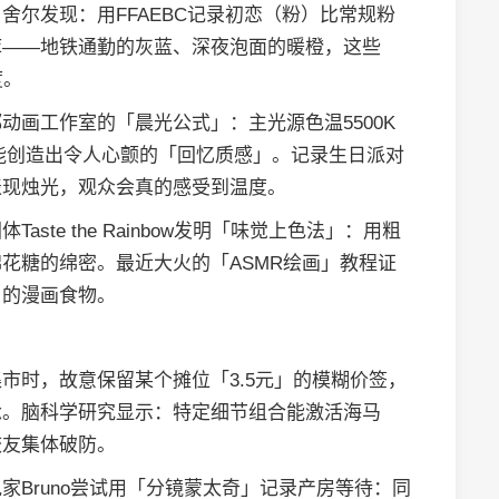
舍尔发现：用FFAEBC记录初恋（粉）比常规粉
库——地铁通勤的灰蓝、深夜泡面的暖橙，这些
度。
动画工作室的「晨光公式」：主光源色温5500K
光，能创造出令人心颤的「回忆质感」。记录生日派对
表现烛光，观众会真的感受到温度。
ste the Rainbow发明「味觉上色法」：用粗
花糖的绵密。最近大火的「ASMR绘画」教程证
」的漫画食物。
市时，故意保留某个摊位「3.5元」的模糊价签，
念。脑科学研究显示：特定细节组合能激活海马
校友集体破防。
家Bruno尝试用「分镜蒙太奇」记录产房等待：同